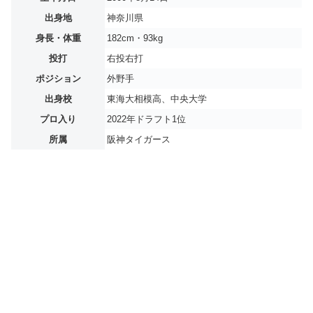
出身地
神奈川県
身長・体重
182cm・93kg
投打
右投右打
ポジション
外野手
出身校
東海大相模高、中央大学
プロ入り
2022年ドラフト1位
所属
阪神タイガース