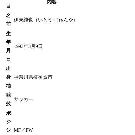
内容
目
名
伊東純也（いとう じゅんや）
前
生
年
1993年3月9日
月
日
出
身
神奈川県横須賀市
地
競
サッカー
技
ポ
ジ
シ
MF／FW