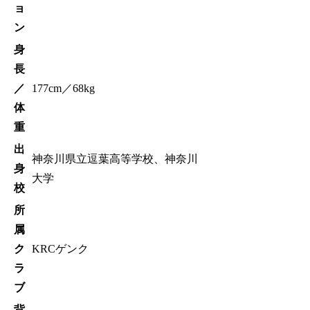
ョ
ン
身
長
／
177cm／68kg
体
重
出
神奈川県立逗葉高等学校、神奈川
身
大学
校
所
属
ク
KRCゲンク
ラ
ブ
背