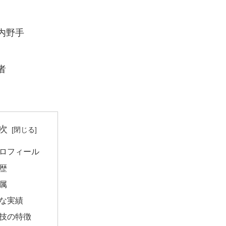
内野手
者
次
ロフィール
歴
属
な実績
技の特徴