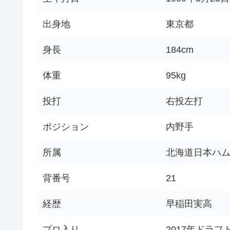
出身地
東京都
身長
184cm
体重
95kg
投打
右投左打
ポジション
内野手
所属
北海道日本ハ
背番号
21
経歴
早稲田実高
プロ入り
2017年ドラフ