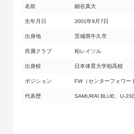
名前
細谷真大
生年月日
2001年9月7日
出身地
茨城県牛久市
所属クラブ
柏レイソル
出身校
日本体育大学柏高校
ポジション
FW（センターフォワー
代表歴
SAMURAI BLUE、U-