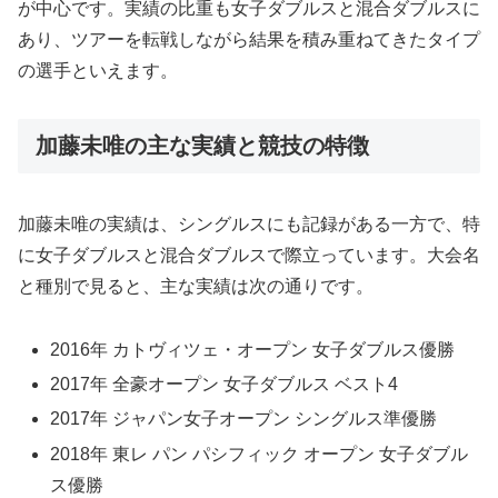
が中心です。実績の比重も女子ダブルスと混合ダブルスに
あり、ツアーを転戦しながら結果を積み重ねてきたタイプ
の選手といえます。
加藤未唯の主な実績と競技の特徴
加藤未唯の実績は、シングルスにも記録がある一方で、特
に女子ダブルスと混合ダブルスで際立っています。大会名
と種別で見ると、主な実績は次の通りです。
2016年 カトヴィツェ・オープン 女子ダブルス優勝
2017年 全豪オープン 女子ダブルス ベスト4
2017年 ジャパン女子オープン シングルス準優勝
2018年 東レ パン パシフィック オープン 女子ダブル
ス優勝