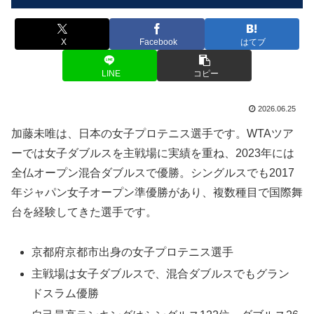
X
Facebook
はてブ
LINE
コピー
2026.06.25
加藤未唯は、日本の女子プロテニス選手です。WTAツア
ーでは女子ダブルスを主戦場に実績を重ね、2023年には
全仏オープン混合ダブルスで優勝。シングルスでも2017
年ジャパン女子オープン準優勝があり、複数種目で国際舞
台を経験してきた選手です。
京都府京都市出身の女子プロテニス選手
主戦場は女子ダブルスで、混合ダブルスでもグラン
ドスラム優勝