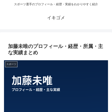
スポーツ選手のプロフィール・経歴・実績をわかりやすく紹介
イキゴメ
加藤未唯のプロフィール・経歴・所属・主
な実績まとめ
スポーツ