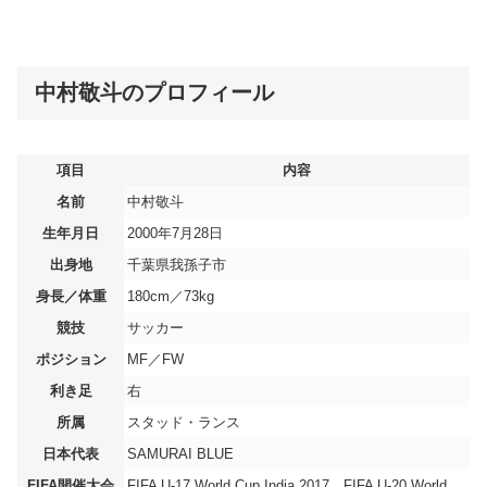
中村敬斗のプロフィール
項目
内容
名前
中村敬斗
生年月日
2000年7月28日
出身地
千葉県我孫子市
身長／体重
180cm／73kg
競技
サッカー
ポジション
MF／FW
利き足
右
所属
スタッド・ランス
日本代表
SAMURAI BLUE
FIFA開催大会
FIFA U-17 World Cup India 2017、FIFA U-20 World