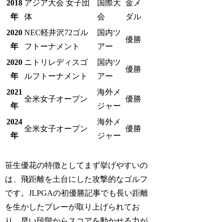
2018
アジア大会 女子団
国際大
金メ
年
体
会
ダル
2020
NEC軽井沢72ゴル
国内ツ
優勝
年
フトーナメント
アー
2020
ニトリレディスゴ
国内ツ
優勝
年
ルフトーナメント
アー
2021
海外メ
全米女子オープン
優勝
年
ジャー
2024
海外メ
全米女子オープン
優勝
年
ジャー
笹生優花の特徴としてまず挙げやすいの
は、飛距離を土台にした攻撃的なゴルフ
です。JLPGAの初優勝記事でも長い距離
を生かしたプレーが取り上げられてお
り、早い段階からスコアを動かせる力が