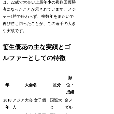
は、22歳で大会史上最年少の複数回優勝
者になったことが示されています。メジ
ャー1勝で終わらず、複数年をまたいで
再び勝ち切ったことが、この選手の大き
な実績です。
笹生優花の主な実績とゴ
ルファーとしての特徴
順
年
大会名
区分
位・
成績
2018
アジア大会 女子個
国際大
金メ
年
人
会
ダル