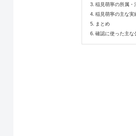
稲見萌寧の所属・
稲見萌寧の主な実
まとめ
確認に使った主な