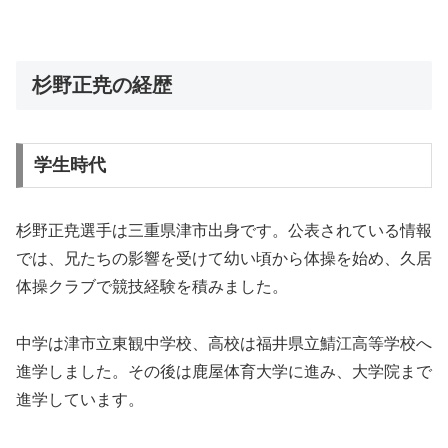
杉野正尭の経歴
学生時代
杉野正尭選手は三重県津市出身です。公表されている情報
では、兄たちの影響を受けて幼い頃から体操を始め、久居
体操クラブで競技経験を積みました。
中学は津市立東観中学校、高校は福井県立鯖江高等学校へ
進学しました。その後は鹿屋体育大学に進み、大学院まで
進学しています。