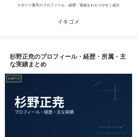
スポーツ選手のプロフィール・経歴・実績をわかりやすく紹介
イキゴメ
杉野正尭のプロフィール・経歴・所属・主
な実績まとめ
スポーツ